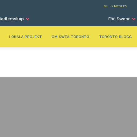
Toro
BLI NY MEDLEM
edlemskap
För Sweor
LOKALA PROJEKT
OM SWEA TORONTO
TORONTO BLOGG