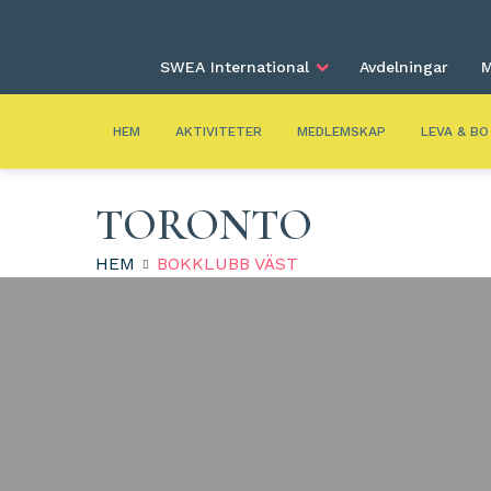
SWEA International
Avdelningar
M
HEM
AKTIVITETER
MEDLEMSKAP
LEVA & BO
TORONTO
HEM
BOKKLUBB VÄST