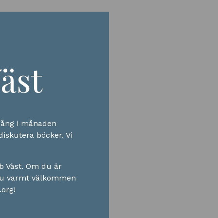
äst
 gång i månaden
diskutera böcker. Vi
bb Väst. Om du är
 du varmt välkommen
.org!