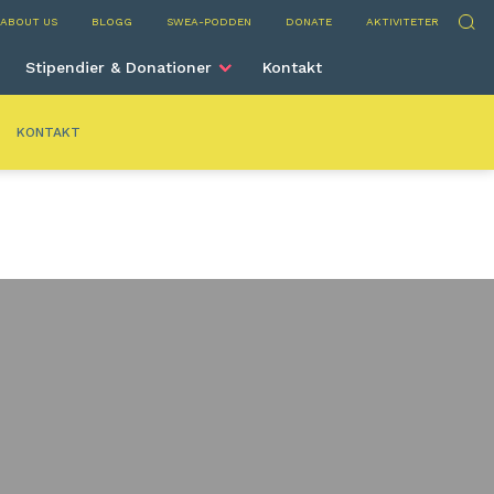
nto
Sök
ABOUT US
BLOGG
SWEA-PODDEN
DONATE
AKTIVITETER
Stipendier & Donationer
Kontakt
KONTAKT