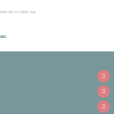
glada att se både nya
mas/