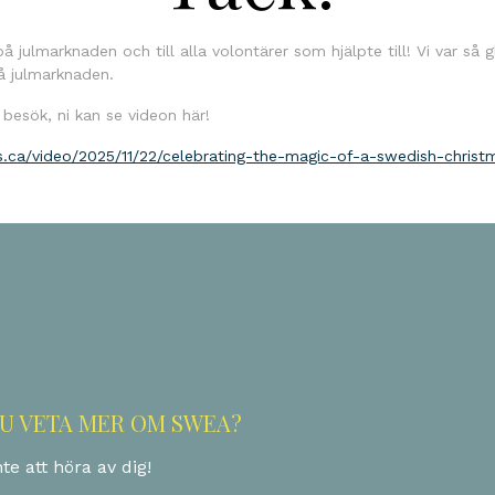
å julmarknaden och till alla volontärer som hjälpte till! Vi var så 
å julmarknaden.
besök, ni kan se videon här!
ws.ca/video/2025/11/22/celebrating-the-magic-of-a-swedish-christ
DU VETA MER OM SWEA?
te att höra av dig!