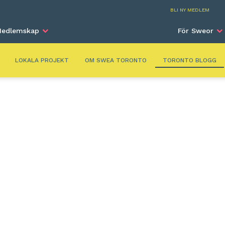
Toro
BLI NY MEDLEM
edlemskap
För Sweor
LOKALA PROJEKT
OM SWEA TORONTO
TORONTO BLOGG