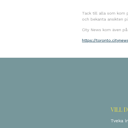
Tack till alla som kom p
och bekanta ansikten p
City News kom även på 
https://toronto.cityne
VILL 
Tveka in