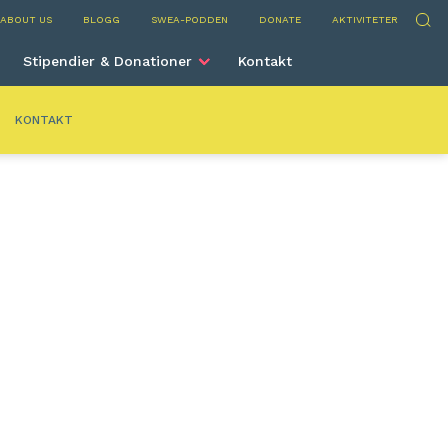
nto
Sök
ABOUT US
BLOGG
SWEA-PODDEN
DONATE
AKTIVITETER
Stipendier & Donationer
Kontakt
KONTAKT